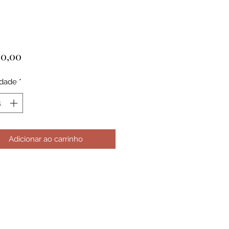
Preço
00,00
idade
*
Adicionar ao carrinho