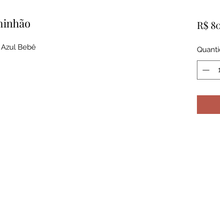
minhão
R$ 8
 Azul Bebê
Quant
a