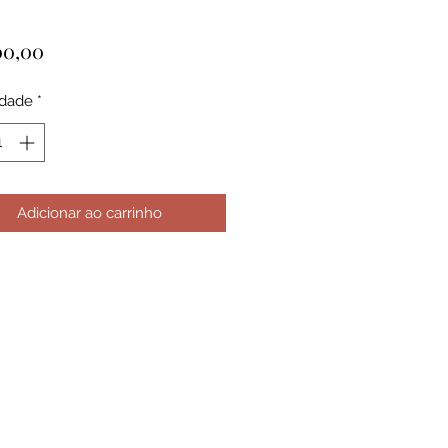
Preço
00,00
idade
*
Adicionar ao carrinho