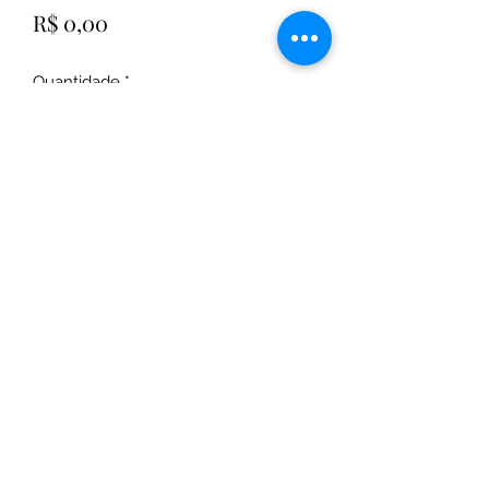
Preço
R$ 0,00
Quantidade
*
Adicionar ao carrinho
Projeto desenvolvido sob medida
para o seu espaço,
para orçamento informar medidas,
preferência de cores.
Prazo de Produção 30 dias úteis