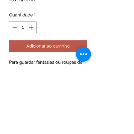
Quantidade
*
Adicionar ao carrinho
Para guardar fantasias ou roupas de
bonecas
Feito em MDF BRANCO 15MM
Portas em MDF ROSA 15MM
Contém Cabideiro interno
Adicional Gaveta com corrediça
telescópica