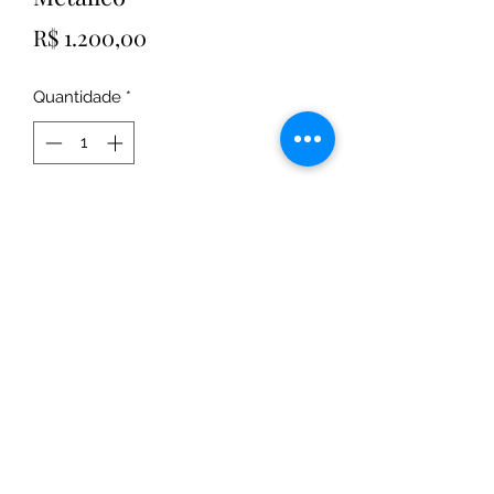
Preço
R$ 1.200,00
Quantidade
*
Adicionar ao carrinho
Feito em MDF Branco 15MM
Portas vazadas com acrílico
2 gavetas com corrediça telescópica
Medida 1,10x50x35
PRODUÇÃO 30 DIAS ÚTEIS