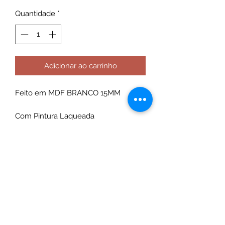
Quantidade
*
Adicionar ao carrinho
Feito em MDF BRANCO 15MM
Com Pintura Laqueada
Gavetas com corrediça telescópica
Puxador Metálico
Maleta em MDF CRU
Com recortes 3D
+ Brinquedos plástico